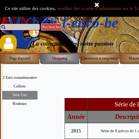
Aller au contenu
Ce site utilise des cookies,
veuillez lire la note d'information sur le 
Select Language
▼
Oufti-l-euro-be
Rechercher
0.00 €
La collection , c'est notre passion
Page d'accueil
Shopping
Classement et rangement
Manife
▼
Shopping > Portugal
2 Euro commémorative
Coffrets
Série Unc
Série de 
Rouleaux
Année
Descript
Sauter le menu
2015
Série de 8 pièces de 1 