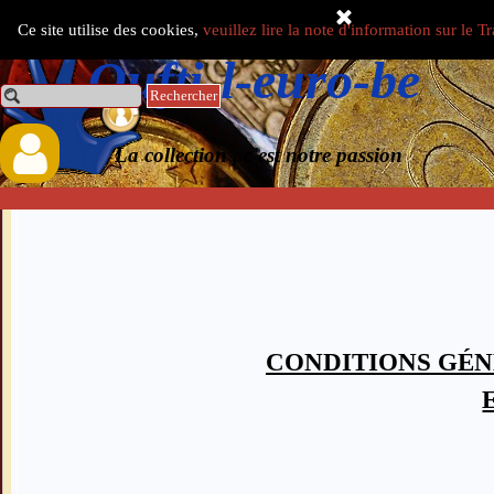
Aller au contenu
Ce site utilise des cookies,
veuillez lire la note d'information sur le 
Select Language
▼
Oufti-l-euro-be
Rechercher
0.00 €
La collection , c'est notre passion
CONDITIONS GÉN