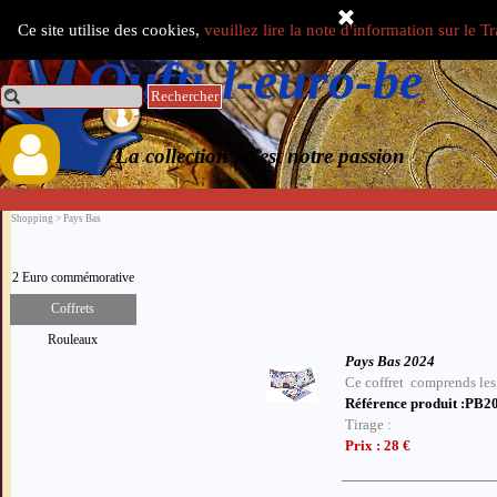
Aller au contenu
Ce site utilise des cookies,
veuillez lire la note d'information sur le 
Select Language
▼
Oufti-l-euro-be
Rechercher
0.00 €
La collection , c'est notre passion
Shopping > Pays Bas
2 Euro commémorative
Coffrets
Rouleaux
Pays Bas 2024
Ce coffret comprends les 
Référence produit :PB
Tirage :
Prix : 28 €