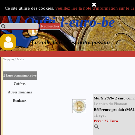
Aller au contenu
Ce site utilise des cookies,
veuillez lire la note d'information sur le 
Select Language
▼
Oufti-l-euro-be
Rechercher
0.00 €
La collection , c'est notre passion
Shopping > Malte
2 Euro commémorative
Coffrets
Autres monnaies
Malte 2026- 2 euro com
Rouleaux
Le chien du Pharaon
Référence produit :M
Tirage :
Prix : 27 Euro