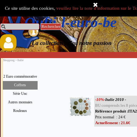
Aller au contenu
Ce site utilise des cookies,
veuillez lire la note d'information sur le 
Select Language
▼
Oufti-l-euro-be
Rechercher
0.00 €
La collection , c'est notre passion
Shopping > Italie
2 Euro commémorative
Coffrets
Série Unc
-10%
-Italie 2010 -
Autres monnaies
BU comprends les 8 pièce
Rouleaux
Référence produit :IT
Prix normal : 24 €
Actuellement : 21.6€
Sauter le menu