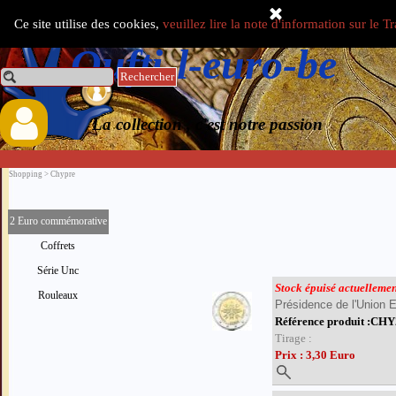
Aller au contenu
Ce site utilise des cookies,
veuillez lire la note d'information sur le 
Select Language
▼
Oufti-l-euro-be
Rechercher
0.00 €
La collection , c'est notre passion
Shopping > Chypre
2 Euro commémorative
Coffrets
Série Unc
Stock épuisé actuelleme
Rouleaux
Présidence de l'Union 
Référence produit :CH
Tirage :
Prix : 3,30 Euro