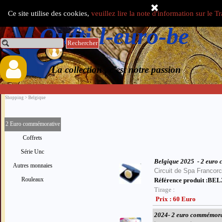
Aller au contenu
Ce site utilise des cookies,
veuillez lire la note d'information sur le 
Select Language
▼
Oufti-l-euro-be
Rechercher
0.00 €
La collection , c'est notre passion
Shopping > Belgique
2 Euro commémorative
Coffrets
Série Unc
Belgique 2025
- 2 euro
Autres monnaies
Circuit de Spa Franco
Rouleaux
Référence produit :B
Tirage :
Prix : 60 Euro
2024- 2 euro commémora