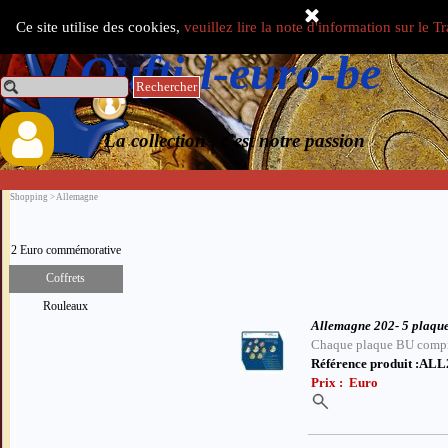
Aller au contenu
Ce site utilise des cookies,
veuillez lire la note d'information sur le 
Select Language
▼
Oufti-l-euro-be
Rechercher
0.00 €
La collection , c'est notre passion
Shopping >
Allemagne
2 Euro commémorative
Coffrets
Rouleaux
Allemagne 202- 5 plaque
Chaque plaque BU compre
Référence produit :AL
Prix : Euro