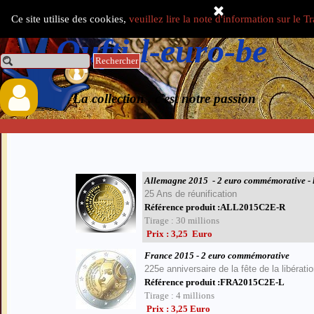
Aller au contenu
Ce site utilise des cookies,
veuillez lire la note d'information sur le 
Select Language
▼
Oufti-l-euro-be
Rechercher
0.00 €
La collection , c'est notre passion
Allemagne 2015
- 2 euro commémorative - 
25 Ans de réunification
Référence produit :ALL2015C2E-R
Tirage : 30 millions
Prix : 3,25 Euro
France 2015 - 2 euro commémorative
225e anniversaire de la fête de la libérati
Référence produit :FRA2015C2E-L
Tirage : 4 millions
Prix : 3,25 Euro